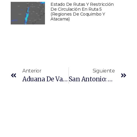
Estado De Rutas Y Restricción
De Circulación En Ruta 5
(Regiones De Coquimbo Y
Atacama)
Anterior
Siguiente
Aduana De Valparaíso Destaca Coordinación Con Folovap Para Mejora Logística De Actividad Portuaria
San Antonio: Mesa De Servicios De Apoyos A Las Maniobras (SAM) Identifica 10 Brechas Operacionales