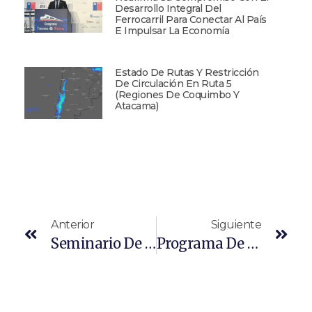
Desarrollo Integral Del
Ferrocarril Para Conectar Al País
E Impulsar La Economía
Estado De Rutas Y Restricción
De Circulación En Ruta 5
(Regiones De Coquimbo Y
Atacama)
Anterior
Siguiente
Seminario De Cierre Destaca Producción Del Primer Litro De Combustible De Aviación A Partir De Plásticos En Chile
Programa De Desarrollo Logístico Participó En El Seminario “El Desafío De Abastecer El País: Una Mirada Transversal Al Futuro De La Cadena Alimentaria” “que Fue Organizado Por “Wins Chile” Women In Supply Chain Y La Universidad Pontificia Universidad Católica De Valparaíso