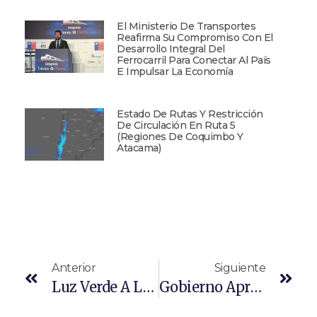
El Ministerio De Transportes
Reafirma Su Compromiso Con El
Desarrollo Integral Del
Ferrocarril Para Conectar Al País
E Impulsar La Economía
Estado De Rutas Y Restricción
De Circulación En Ruta 5
(Regiones De Coquimbo Y
Atacama)
Anterior
Siguiente
Luz Verde A La Expansión Del Puerto De Valparaíso: Comisión Ambiental Aprueba El Proyecto Por Unanimidad
Gobierno Aprueba La Política Nacional Logística Portuaria Mediante Resolución Exenta N° 1099: Un Paso Clave Para Modernizar El Sistema Portuario Chileno