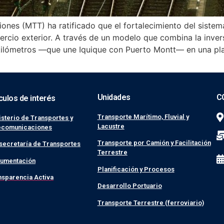
ones (MTT) ha ratificado que el fortalecimiento del sistema
rcio exterior. A través de un modelo que combina la inversi
kilómetros —que une Iquique con Puerto Montt— en una plat
Unidades
C
culos de interés
Transporte Marítimo, Fluvial y
isterio de Transportes y
Lacustre
ecomunicaciones
Transporte por Camión y Facilitación
secretaría de Transportes
Terrestre
umentación
Planificación y Procesos
nsparencia Activa
Desarrollo Portuario
Transporte Terrestre (ferroviario)