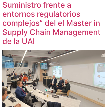
Suministro frente a
entornos regulatorios
complejos” del el Master in
Supply Chain Management
de la UAI