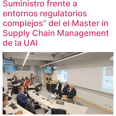
Suministro frente a
entornos regulatorios
complejos” del el Master in
Supply Chain Management
de la UAI