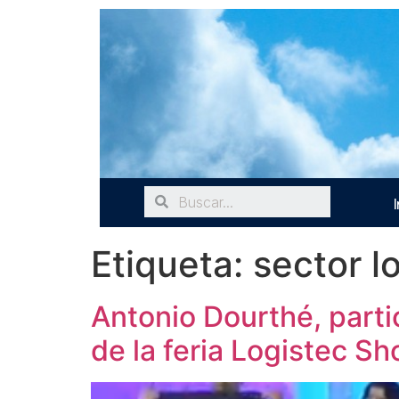
I
Etiqueta:
sector l
Antonio Dourthé, part
de la feria Logistec S