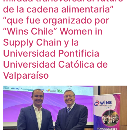
de la cadena alimentaria”
“que fue organizado por
“Wins Chile” Women in
Supply Chain y la
Universidad Pontificia
Universidad Católica de
Valparaíso