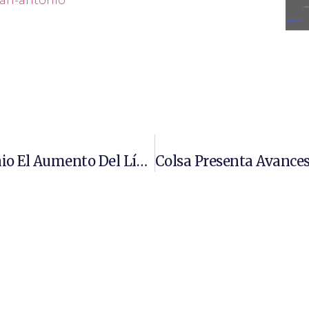
san-antonio
Directemar Aprueba En San Antonio El Aumento Del Límite Operacional De Ola Significativa De 1,8 A 2,0 Metros