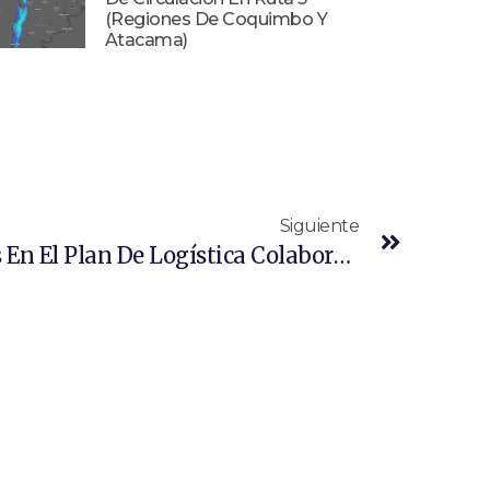
(Regiones De Coquimbo Y
Atacama)
Siguiente
Colsa Presenta Avances En El Plan De Logística Colaborativa Para Optimizar La Cadena De Comercio Exterior Portuaria De San Antonio En La Temporada Alta