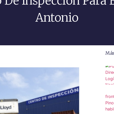
 De Inspección Para 
Antonio
Más