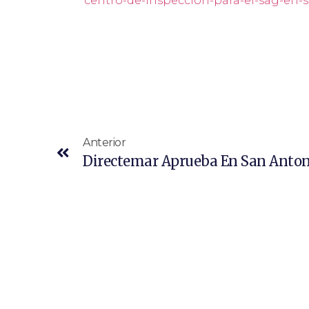
centro-de-inspeccion-para-el-sag-en-
Anterior