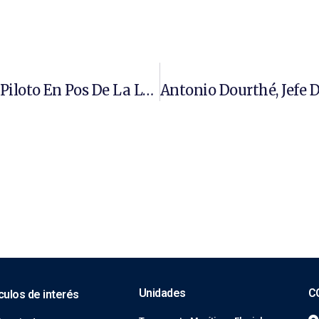
Lanzamiento Oficial Del Proyecto Piloto En Pos De La Logística Urbana, Que Busca El Recambio De Bicicletas Motor Mosquito A Bicicletas Eléctricas
Unidades
C
culos de interés