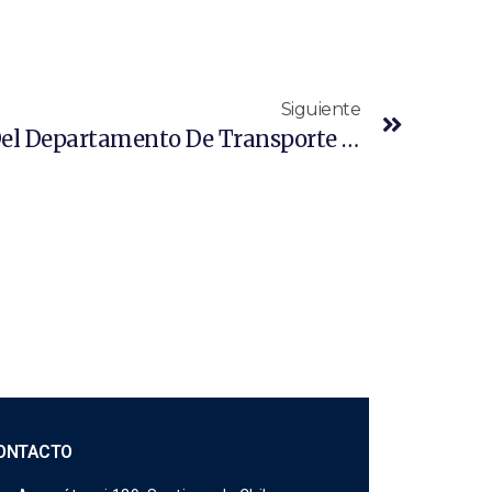
Siguiente
Antonio Dourthé, Jefe Del Departamento De Transporte Terrestre Del Programa De Desarrollo Logístico Hizo Un Resumen De Los Principales Hitos Asociados A La Temática De Trenes En El Año 2023.
ONTACTO